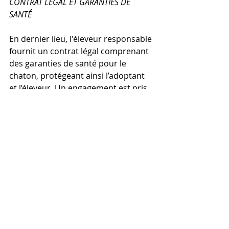
CONTRAT LÉGAL ET GARANTIES DE 
SANTÉ
En dernier lieu, l'éleveur responsable 
fournit un contrat légal comprenant 
des garanties de santé pour le 
chaton, protégeant ainsi l’adoptant 
et l’éleveur. Un engagement est pris 
pour reprendre le chaton en cas de 
problème évitant par le fait même 
son placement dans un refuge ou 
entre de mauvaises mains.
En conclusion, adopter de manière 
responsable auprès d'un éleveur 
sérieux assure non seulement un 
chaton en bonne santé et bien 
sociabilisé mais contribue 
également au bien-être animal. À 