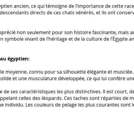
yptien ancien, ce qui témoigne de l’importance de cette race
scendants directs de ces chats vénérés, et ils ont conserv
apprécié non seulement pour son histoire fascinante, mais a
un symbole vivant de l’héritage et de la culture de l’Égypte a
au égyptien:
ille moyenne, connu pour sa silhouette élégante et musclée.
lide et une musculature développée, ce qui lui confère une 
 de ses caractéristiques les plus distinctives. Il est court, 
rappelant celles des léopards. Ces taches sont réparties de m
ue individu. Les couleurs de pelage les plus courantes sont l